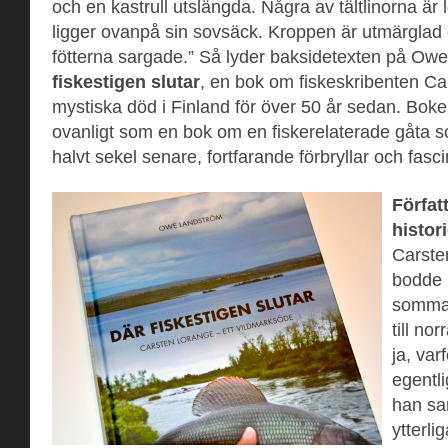
och en kastrull utslängda. Några av tältlinorna ä
ligger ovanpå sin sovsäck. Kroppen är utmärglad
fötterna sargade.” Så lyder baksidetexten på O
fiskestigen slutar
, en bok om fiskeskribenten C
mystiska död i Finland för över 50 år sedan. Boke
ovanligt som en bok om en fiskerelaterade gåta s
halvt sekel senare, fortfarande förbryllar och fasci
Förfat
histor
Carste
bodde 
sommar
till no
ja, var
egentl
han sam
ytterli