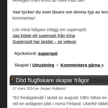
verkligen fram emot att fiska med det!
Vad tycker du som läsare om denna typ av tes
kommentar!
Läs mina tidigare inlägg om superspöt:
Jag köpte ett superspö från Kina
Superspöt har landat – se videon
Nyckelord:
superspö
Skapat i
Utrustning
•
Kommentera gärna »
Död flugfiskare skapar frågor
17 mars 2014 av Jesper Hultqvist
“En fredagskväll i slutet av augusti 1961 hittas en 
vid en avlägsen jokk i norra Finland. Utanför tältet