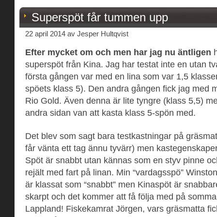
Superspöt får tummen upp
22 april 2014 av Jesper Hultqvist
Efter mycket om och men har jag nu äntligen
h
superspöt från Kina. Jag har testat inte en utan t
första gången var med en lina som var 1,5 klasser
spöets klass 5). Den andra gången fick jag med mi
Rio Gold. Även denna är lite tyngre (klass 5,5) m
andra sidan van att kasta klass 5-spön med.
Det blev som sagt bara testkastningar på gräsmat
får vänta ett tag ännu tyvärr) men kastegenskap
Spöt är snabbt utan kännas som en styv pinne oc
rejält med fart på linan. Min “vardagsspö” Winsto
är klassat som “snabbt” men Kinaspöt är snabbare.
skarpt och det kommer att få följa med på sommar
Lappland! Fiskekamrat Jörgen, vars gräsmatta fi