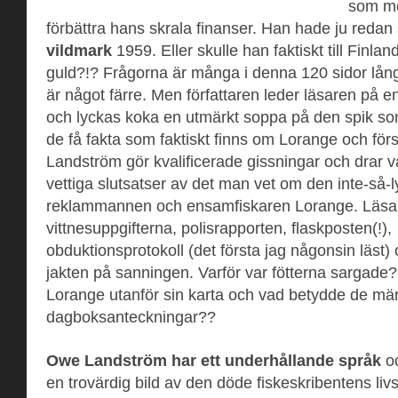
som me
förbättra hans skrala finanser. Han hade ju redan
vildmark
1959. Eller skulle han faktiskt till Finland
guld?!? Frågorna är många i denna 120 sidor lån
är något färre. Men författaren leder läsaren på 
och lyckas koka en utmärkt soppa på den spik s
de få fakta som faktiskt finns om Lorange och fö
Landström gör kvalificerade gissningar och drar
vettiga slutsatser av det man vet om den inte-så-
reklammannen och ensamfiskaren Lorange. Läsare
vittnesuppgifterna, polisrapporten, flaskposten(!),
obduktionsprotokoll (det första jag någonsin läst)
jakten på sanningen. Varför var fötterna sargade?
Lorange utanför sin karta och vad betydde de mär
dagboksanteckningar??
Owe Landström har ett underhållande språk
oc
en trovärdig bild av den döde fiskeskribentens li