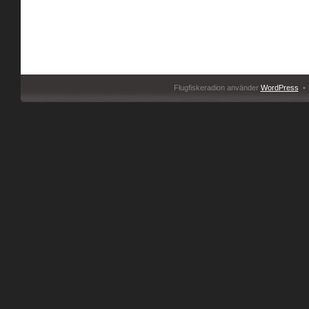
Flugfiskeradion använder
WordPress