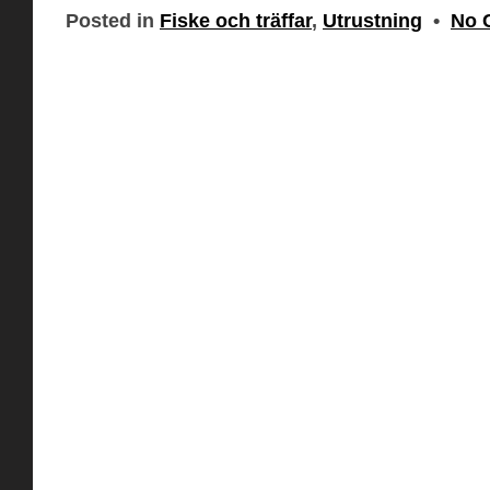
Posted in
Fiske och träffar
,
Utrustning
•
No 