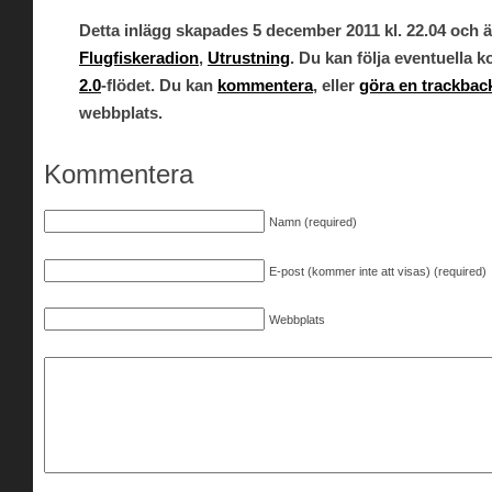
Detta inlägg skapades 5 december 2011 kl. 22.04 och är
Flugfiskeradion
,
Utrustning
. Du kan följa eventuella
2.0
-flödet. Du kan
kommentera
, eller
göra en trackbac
webbplats.
Kommentera
Namn (required)
E-post (kommer inte att visas) (required)
Webbplats