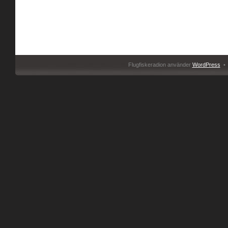
Flugfiskeradion använder
WordPress