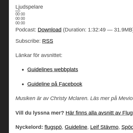
Ljudspelare
00:00
00:00
00:00
Podcast:
Download
(Duration: 1:32:49 — 31.9MB
Subscribe:
RSS
Länkar för avsnittet:
Guidelines webbplats
Guideline på Facebook
Musiken är av Christy Mclaren. Läs mer på Mevi
Vill du lyssna mer?
Här finns alla avsnitt av Flu
Nyckelord:
flugspö
,
Guideline
,
Leif Stävmo
,
Spöd