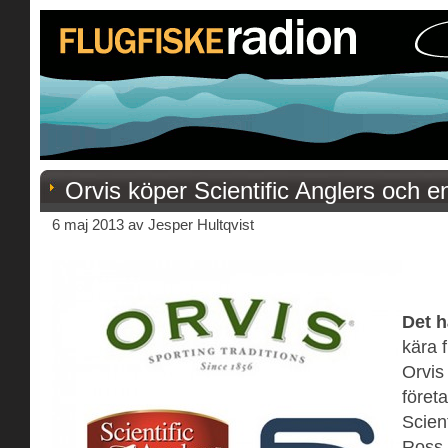
Orvis köper Scientific Anglers och en 
6 maj 2013 av Jesper Hultqvist
Det h
kära f
Orvis
föret
Scien
Ross 