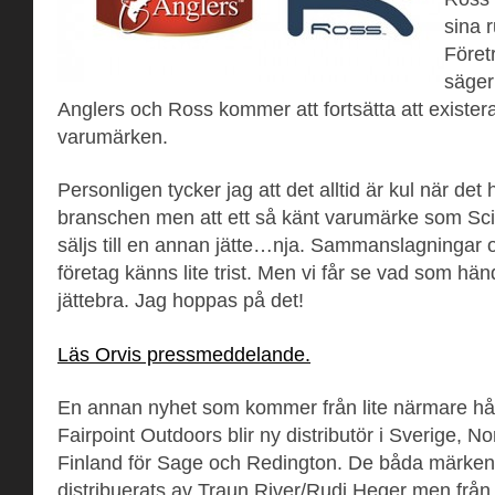
sina r
Föret
säger
Anglers och Ross kommer att fortsätta att existe
varumärken.
Personligen tycker jag att det alltid är kul när det
branschen men att ett så känt varumärke som Scie
säljs till en annan jätte…nja. Sammanslagningar 
företag känns lite trist. Men vi får se vad som hän
jättebra. Jag hoppas på det!
Läs Orvis pressmeddelande.
En annan nyhet som kommer från lite närmare hål
Fairpoint Outdoors blir ny distributör i Sverige, 
Finland för Sage och Redington. De båda märken
distribuerats av Traun River/Rudi Heger men från 