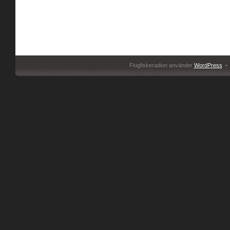
Flugfiskeradion använder
WordPress