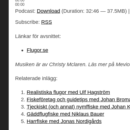
00:00
00:00
Podcast:
Download
(Duration: 32:46 — 37.5MB) 
Subscribe:
RSS
Länkar för avsnittet:
Flugor.se
Musiken är av Christy Mclaren. Läs mer på Mevi
Relaterade inlägg:
Realistiska flugor med Ulf Hagström
Fiskeföretag och guidetips med Johan Brom
Tjeckiskt (och annat) nymffiske med Johan K
Gäddflugfiske med Niklaus Bauer
Harrfiske med Jonas Nordigårds