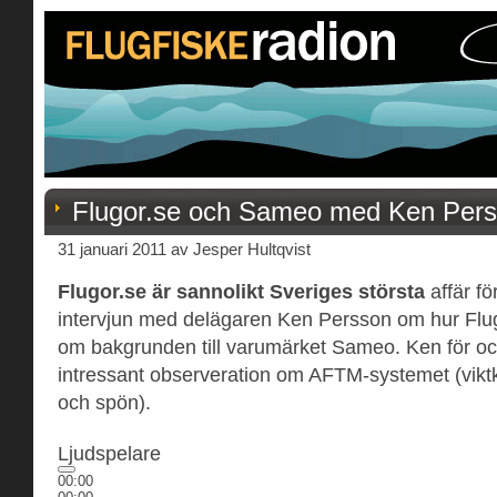
Flugor.se och Sameo med Ken Per
31 januari 2011 av Jesper Hultqvist
Flugor.se är sannolikt Sveriges största
affär fö
intervjun med delägaren Ken Persson om hur Flugo
om bakgrunden till varumärket Sameo. Ken för o
intressant observeration om AFTM-systemet (viktk
och spön).
Ljudspelare
00:00