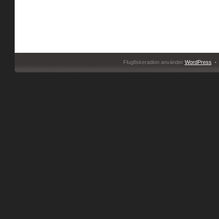
Flugfiskeradion använder
WordPress