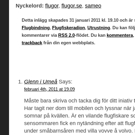
Nyckelord:
flugor
,
flugor.se
,
sameo
Detta inlägg skapades 31 januari 2011 kl. 19.10 och är 
Flugbindning
,
Flugfiskeradion
,
Utrustning
. Du kan föl
kommentarer via
RSS 2.0
-flödet. Du kan
kommentera
,
trackback
från din egen webbplats.
One Response to “Flugor.se och Sam
Persson”
Glenn i Umeå
Says:
februari 4th, 2011 at 19.09
Måste bara skriva och tacka dig för ditt iniativ t
Har tagit ner dom till mobilen och lyssnar när jag
somnar på kvällen. Är en vilande flugfiskare s
sensommaren fick en nytändning efter att flugfi
under småbarnsåren med villa vovve å volvo. N