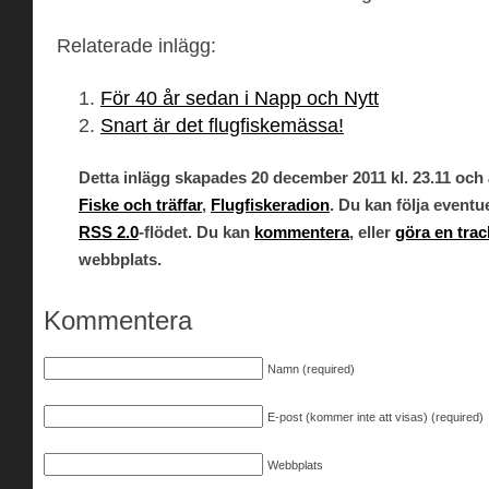
Relaterade inlägg:
För 40 år sedan i Napp och Nytt
Snart är det flugfiskemässa!
Detta inlägg skapades 20 december 2011 kl. 23.11 och ä
Fiske och träffar
,
Flugfiskeradion
. Du kan följa event
RSS 2.0
-flödet. Du kan
kommentera
, eller
göra en tra
webbplats.
Kommentera
Namn (required)
E-post (kommer inte att visas) (required)
Webbplats