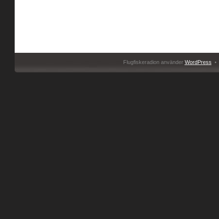
Flugfiskeradion använder
WordPress