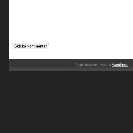
Flugfiskeradion använder
WordPress