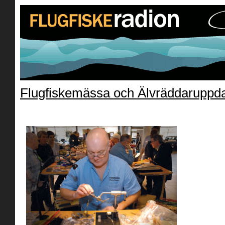
Flugfiskemässa och Älvräddaruppda
Steve_Cooper