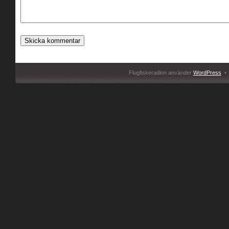
Flugfiskeradion använder
WordPress