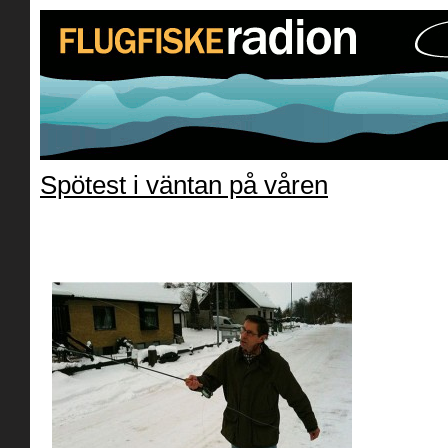
Spötest i väntan på våren
»
l_1852_1297_9298E273-C512-43D
2403A1D13D0B.jpeg