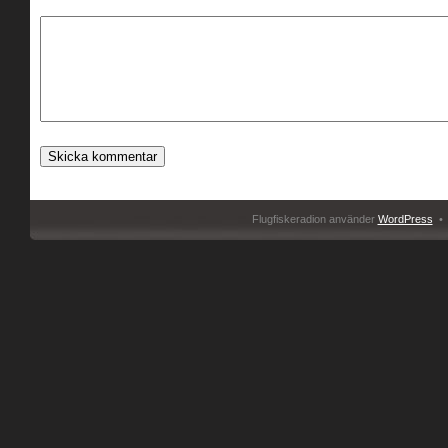
Flugfiskeradion använder
WordPress