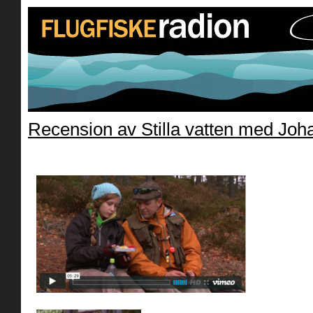
Recension av Stilla vatten med Joh
stillavatten