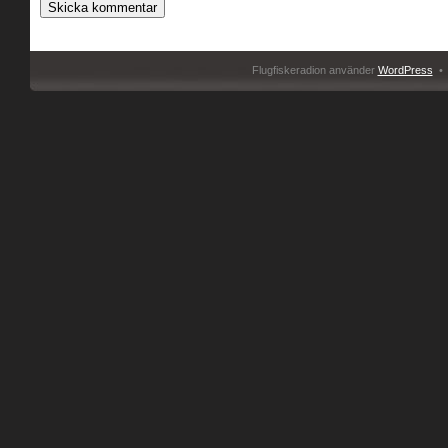
Flugfiskeradion använder
WordPress