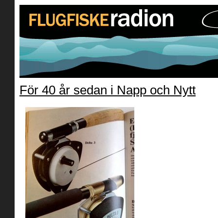
För 40 år sedan i Napp och Nytt
» A