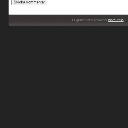
Flugfiskeradion använder
WordPress