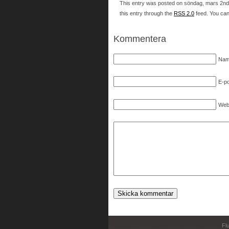
This entry was posted on söndag, mars 2nd, 
this entry through the
RSS 2.0
feed. You ca
Kommentera
Nam
E-po
Web
Fl