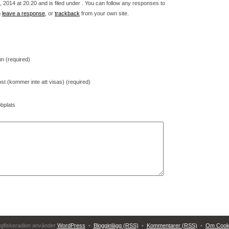
2014 at 20.20 and is filed under . You can follow any responses to
n
leave a response
, or
trackback
from your own site.
n (required)
st (kommer inte att visas) (required)
bplats
ugfiskeradion använder
WordPress
•
Blogginlägg (RSS)
•
Kommentarer (RSS)
•
Om Cook