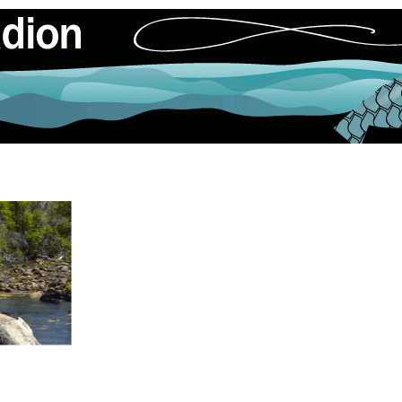
» flyfishingjoke