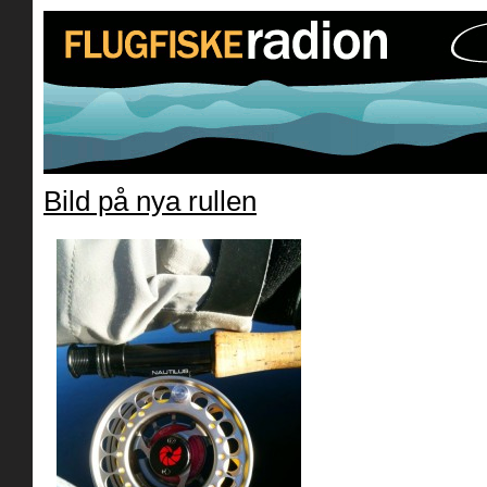
Bild på nya rullen
» nautilus_fw